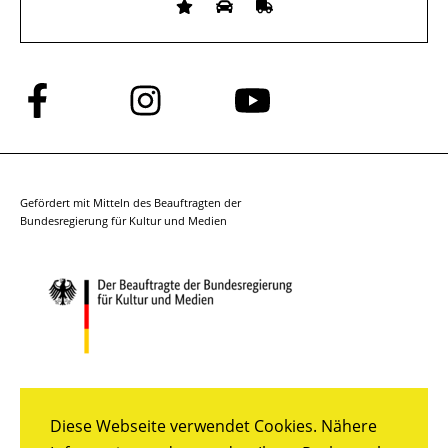
Folge
Folge
Folge
uns
uns
uns
auf
auf
auf
Facebook
Instagram
YouTube
Gefördert mit Mitteln des Beauftragten der
Bundesregierung für Kultur und Medien
Diese Webseite verwendet Cookies. Nähere