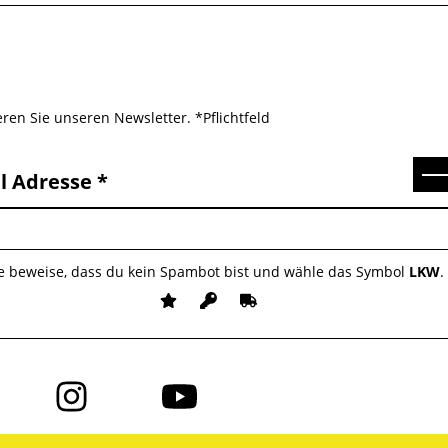
ren Sie unseren Newsletter. *Pflichtfeld
Se
l Adresse
te beweise, dass du kein Spambot bist und wähle das Symbol
LKW
.
Folge
Folge
uns
uns
auf
auf