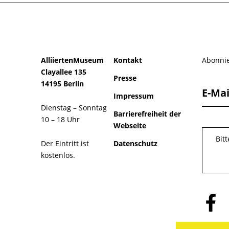
AlliiertenMuseum
Kontakt
Abonnie
Clayallee 135
Presse
14195 Berlin
E-Mai
Impressum
Dienstag – Sonntag
Barrierefreiheit der
10 – 18 Uhr
Webseite
Bit
Der Eintritt ist
Datenschutz
kostenlos.
Folge
uns
auf