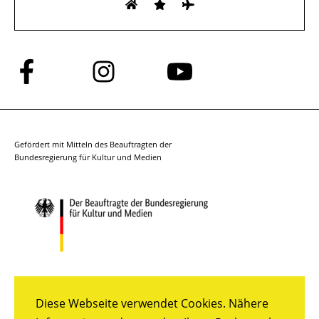
Folge
Folge
Folge
uns
uns
uns
auf
auf
auf
Facebook
Instagram
YouTube
Gefördert mit Mitteln des Beauftragten der
Bundesregierung für Kultur und Medien
Diese Webseite verwendet Cookies. Nähere