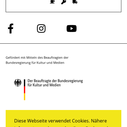
Folge
Folge
Folge
uns
uns
uns
auf
auf
auf
Facebook
Instagram
YouTube
Gefördert mit Mitteln des Beauftragten der
Bundesregierung für Kultur und Medien
Diese Webseite verwendet Cookies. Nähere