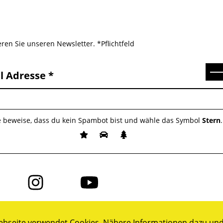
ren Sie unseren Newsletter. *Pflichtfeld
Se
l Adresse
e beweise, dass du kein Spambot bist und wähle das Symbol
Stern
.
Folge
Folge
uns
uns
auf
auf
ok
Instagram
YouTube
bseite verwendet Cookies. Nähere Informationen dazu und 