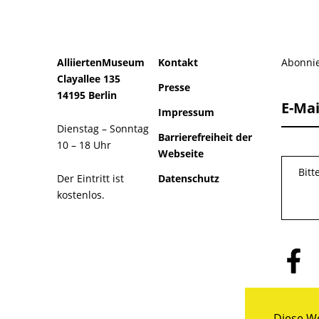
AlliiertenMuseum
Kontakt
Abonnie
Clayallee 135
Presse
14195 Berlin
E-Mai
Impressum
Dienstag – Sonntag
Barrierefreiheit der
10 – 18 Uhr
Webseite
Bitt
Der Eintritt ist
Datenschutz
kostenlos.
Folge
uns
auf
Facebo
Diese We