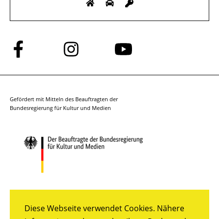
Folge
Folge
Folge
uns
uns
uns
auf
auf
auf
Facebook
Instagram
YouTube
Gefördert mit Mitteln des Beauftragten der
Bundesregierung für Kultur und Medien
Diese Webseite verwendet Cookies. Nähere