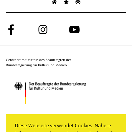
Folge
Folge
Folge
uns
uns
uns
auf
auf
auf
Facebook
Instagram
YouTube
Gefördert mit Mitteln des Beauftragten der
Bundesregierung für Kultur und Medien
Diese Webseite verwendet Cookies. Nähere