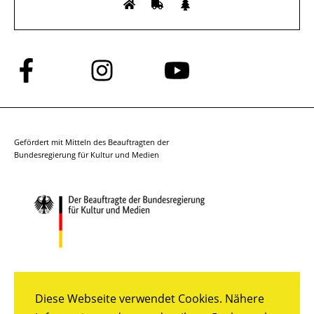
Folge
Folge
Folge
uns
uns
uns
auf
auf
auf
Facebook
Instagram
YouTube
Gefördert mit Mitteln des Beauftragten der
Bundesregierung für Kultur und Medien
Diese Webseite verwendet Cookies. Nähere