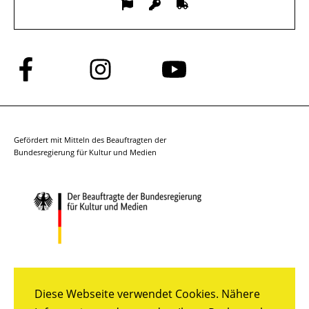
Folge
Folge
Folge
uns
uns
uns
auf
auf
auf
Facebook
Instagram
YouTube
Gefördert mit Mitteln des Beauftragten der
Bundesregierung für Kultur und Medien
Diese Webseite verwendet Cookies. Nähere