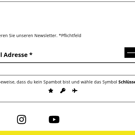
ren Sie unseren Newsletter. *Pflichtfeld
Se
l Adresse
 beweise, dass du kein Spambot bist und wähle das Symbol
Schlüss
Folge
Folge
uns
uns
auf
auf