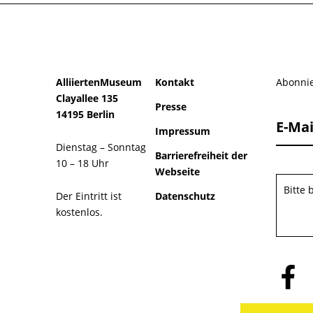
AlliiertenMuseum
Kontakt
Abonnie
Clayallee 135
Presse
14195 Berlin
E-Mai
Impressum
Dienstag – Sonntag
Barrierefreiheit der
10 – 18 Uhr
Webseite
Bitte
Der Eintritt ist
Datenschutz
kostenlos.
Folge
uns
auf