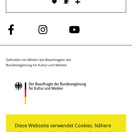
Folge
Folge
Folge
uns
uns
uns
auf
auf
auf
Facebook
Instagram
YouTube
Gefördert mit Mitteln des Beauftragten der
Bundesregierung für Kultur und Medien
Diese Webseite verwendet Cookies. Nähere