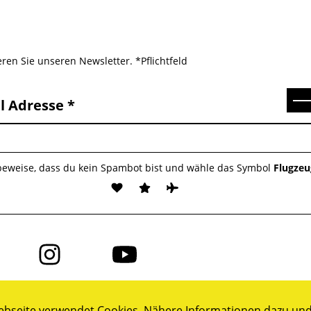
ren Sie unseren Newsletter. *Pflichtfeld
Se
l Adresse
 beweise, dass du kein Spambot bist und wähle das Symbol
Flugzeu
Folge
Folge
uns
uns
auf
auf
ok
Instagram
YouTube
bseite verwendet Cookies. Nähere Informationen dazu und 