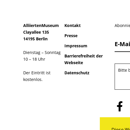
AlliiertenMuseum
Kontakt
Abonnie
Clayallee 135
Presse
14195 Berlin
E-Mai
Impressum
Dienstag – Sonntag
Barrierefreiheit der
10 – 18 Uhr
Webseite
Bitte
Der Eintritt ist
Datenschutz
kostenlos.
Folge
uns
auf
Facebo
Diese We