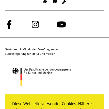
Folge
Folge
Folge
uns
uns
uns
auf
auf
auf
Facebook
Instagram
YouTube
Gefördert mit Mitteln des Beauftragten der
Bundesregierung für Kultur und Medien
Diese Webseite verwendet Cookies. Nähere