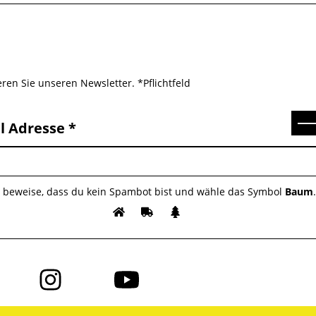
ren Sie unseren Newsletter. *Pflichtfeld
Se
l Adresse
e beweise, dass du kein Spambot bist und wähle das Symbol
Baum
Folge
Folge
uns
uns
auf
auf