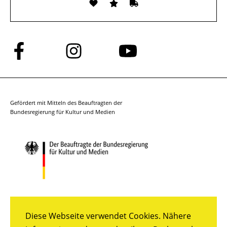
Folge
Folge
Folge
uns
uns
uns
auf
auf
auf
Facebook
Instagram
YouTube
Gefördert mit Mitteln des Beauftragten der
Bundesregierung für Kultur und Medien
Diese Webseite verwendet Cookies. Nähere