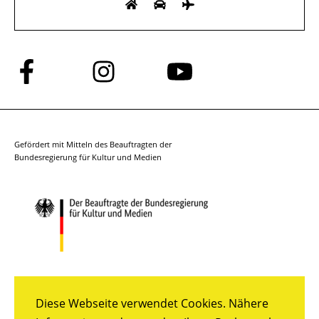
Folge
Folge
Folge
uns
uns
uns
auf
auf
auf
Facebook
Instagram
YouTube
Gefördert mit Mitteln des Beauftragten der
Bundesregierung für Kultur und Medien
Diese Webseite verwendet Cookies. Nähere