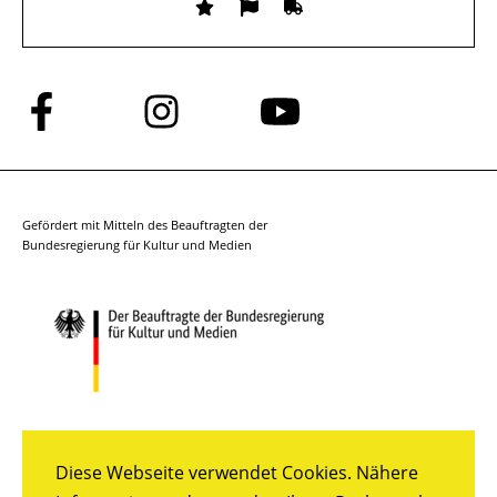
Folge
Folge
Folge
uns
uns
uns
auf
auf
auf
Facebook
Instagram
YouTube
Gefördert mit Mitteln des Beauftragten der
Bundesregierung für Kultur und Medien
Diese Webseite verwendet Cookies. Nähere