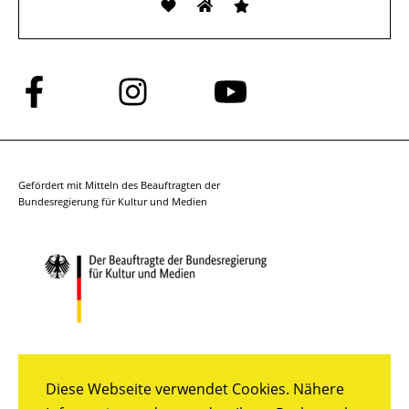
Folge
Folge
Folge
uns
uns
uns
auf
auf
auf
Facebook
Instagram
YouTube
Gefördert mit Mitteln des Beauftragten der
Bundesregierung für Kultur und Medien
Diese Webseite verwendet Cookies. Nähere