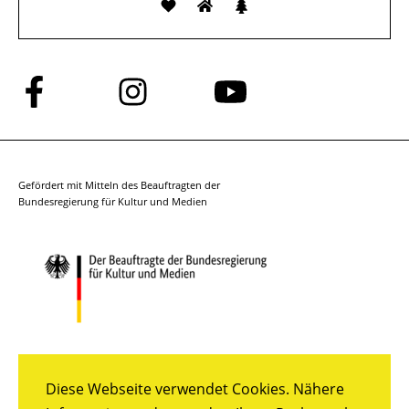
Folge
Folge
Folge
uns
uns
uns
auf
auf
auf
Facebook
Instagram
YouTube
Gefördert mit Mitteln des Beauftragten der
Bundesregierung für Kultur und Medien
Diese Webseite verwendet Cookies. Nähere