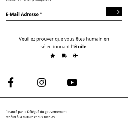
Send
E-Mail Adresse
Veuillez prouver que vous êtes humain en
sélectionnant
l’étoile
.
Suivez-
Suivez-
Suivez-
nous
nous
nous
sur
sur
sur
Facebook
Instagram
YouTube
Financé par le Délégué du gouvernement
fédéral à la culture et aux médias