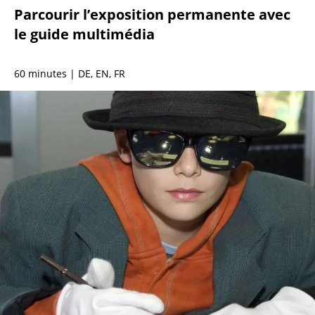
Par­cou­rir l’ex­po­si­tion per­ma­nente avec
le guide multi­média
60 minutes
| DE, EN, FR