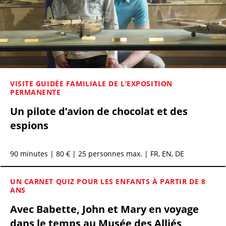
VISITE GUIDÉE FAMILIALE DE L’EXPOSITION
PERMANENTE
Un pilote d’avion de chocolat et des
espions
90 minutes
| 80 € | 25 personnes max. | FR, EN, DE
UN CARNET QUIZ POUR LES ENFANTS À PARTIR DE 8
ANS
Avec Babette, John et Mary en voyage
dans le temps au Musée des Alliés