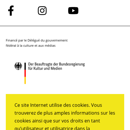
Suivez-
Suivez-
Suivez-
nous
nous
nous
sur
sur
sur
Facebook
Instagram
YouTube
Financé par le Délégué du gouvernement
fédéral à la culture et aux médias
Ce site Internet utilise des cookies. Vous
trouverez de plus amples informations sur les
cookies ainsi que sur vos droits en tant
qu’utilisateur et utilisatrice dans la