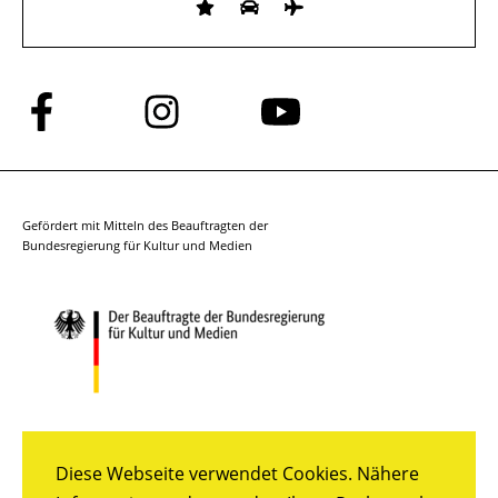
Folge
Folge
Folge
uns
uns
uns
auf
auf
auf
Facebook
Instagram
YouTube
Gefördert mit Mitteln des Beauftragten der
Bundesregierung für Kultur und Medien
Diese Webseite verwendet Cookies. Nähere