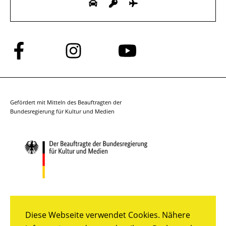
Folge
Folge
Folge
uns
uns
uns
auf
auf
auf
Facebook
Instagram
YouTube
Gefördert mit Mitteln des Beauftragten der
Bundesregierung für Kultur und Medien
Diese Webseite verwendet Cookies. Nähere