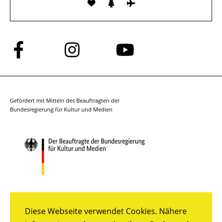
Folge
Folge
Folge
uns
uns
uns
auf
auf
auf
Facebook
Instagram
YouTube
Gefördert mit Mitteln des Beauftragten der
Bundesregierung für Kultur und Medien
Diese Webseite verwendet Cookies. Nähere