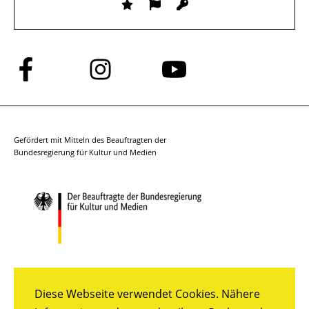
Folge
Folge
Folge
uns
uns
uns
auf
auf
auf
Facebook
Instagram
YouTube
Gefördert mit Mitteln des Beauftragten der
Bundesregierung für Kultur und Medien
Diese Webseite verwendet Cookies. Nähere