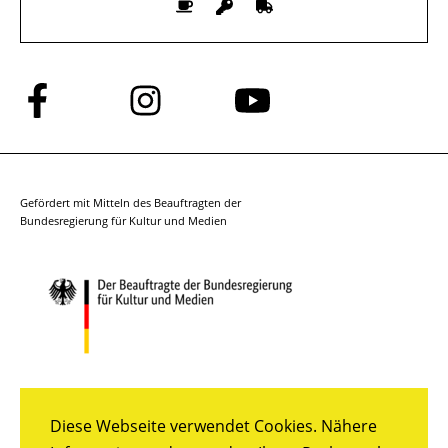
Folge
Folge
Folge
uns
uns
uns
auf
auf
auf
Facebook
Instagram
YouTube
Gefördert mit Mitteln des Beauftragten der
Bundesregierung für Kultur und Medien
Diese Webseite verwendet Cookies. Nähere