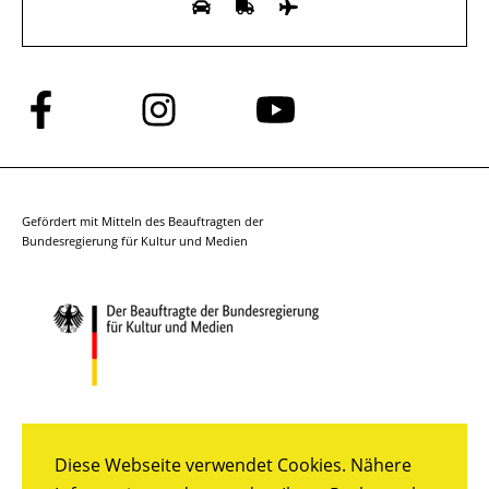
Folge
Folge
Folge
uns
uns
uns
auf
auf
auf
Facebook
Instagram
YouTube
Gefördert mit Mitteln des Beauftragten der
Bundesregierung für Kultur und Medien
Diese Webseite verwendet Cookies. Nähere