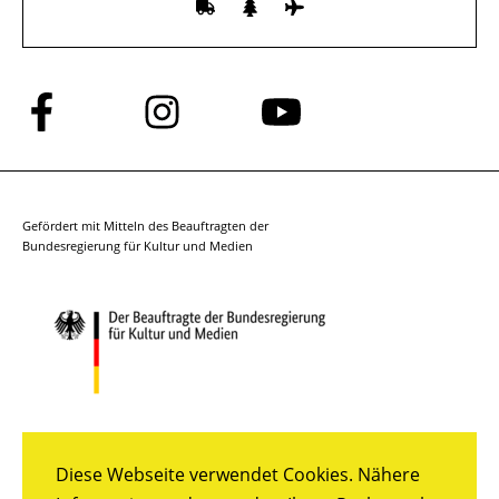
Folge
Folge
Folge
uns
uns
uns
auf
auf
auf
Facebook
Instagram
YouTube
Gefördert mit Mitteln des Beauftragten der
Bundesregierung für Kultur und Medien
Diese Webseite verwendet Cookies. Nähere