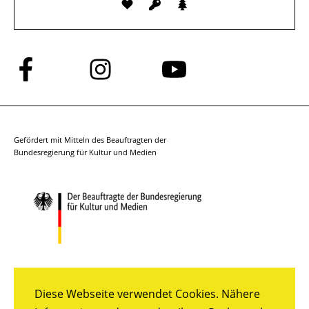
Folge
Folge
Folge
uns
uns
uns
auf
auf
auf
Facebook
Instagram
YouTube
Gefördert mit Mitteln des Beauftragten der
Bundesregierung für Kultur und Medien
Diese Webseite verwendet Cookies. Nähere