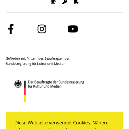
Folge
Folge
Folge
uns
uns
uns
auf
auf
auf
Facebook
Instagram
YouTube
Gefördert mit Mitteln des Beauftragten der
Bundesregierung für Kultur und Medien
Diese Webseite verwendet Cookies. Nähere