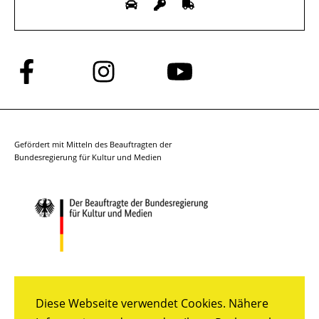
Folge
Folge
Folge
uns
uns
uns
auf
auf
auf
Facebook
Instagram
YouTube
Gefördert mit Mitteln des Beauftragten der
Bundesregierung für Kultur und Medien
Diese Webseite verwendet Cookies. Nähere