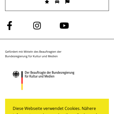
Folge
Folge
Folge
uns
uns
uns
auf
auf
auf
Facebook
Instagram
YouTube
Gefördert mit Mitteln des Beauftragten der
Bundesregierung für Kultur und Medien
Diese Webseite verwendet Cookies. Nähere