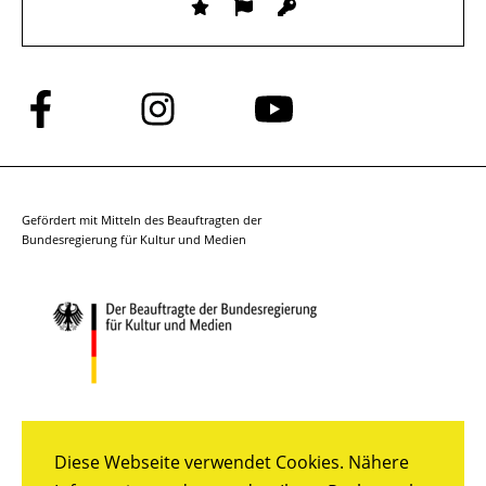
Folge
Folge
Folge
uns
uns
uns
auf
auf
auf
Facebook
Instagram
YouTube
Gefördert mit Mitteln des Beauftragten der
Bundesregierung für Kultur und Medien
Diese Webseite verwendet Cookies. Nähere