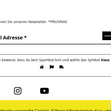
ren Sie unseren Newsletter. *Pflichtfeld
Se
l Adresse
te beweise, dass du kein Spambot bist und wähle das Symbol
Haus
.
Folge
Folge
uns
uns
auf
auf
ok
Instagram
YouTube
bseite verwendet Cookies. Nähere Informationen dazu und 