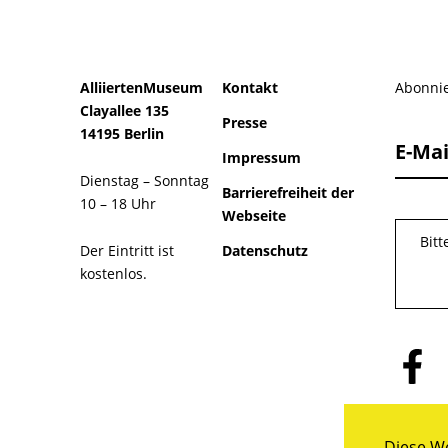
AlliiertenMuseum
Kontakt
Abonnie
Clayallee 135
Presse
14195 Berlin
E-Mai
Impressum
Dienstag – Sonntag
Barrierefreiheit der
10 – 18 Uhr
Webseite
Bit
Der Eintritt ist
Datenschutz
kostenlos.
Folge
uns
auf
Facebo
Diese We