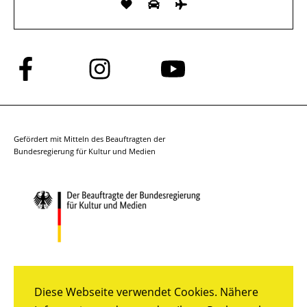
Folge
Folge
Folge
uns
uns
uns
auf
auf
auf
Facebook
Instagram
YouTube
Gefördert mit Mitteln des Beauftragten der
Bundesregierung für Kultur und Medien
Diese Webseite verwendet Cookies. Nähere