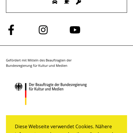
Folge
Folge
Folge
uns
uns
uns
auf
auf
auf
Facebook
Instagram
YouTube
Gefördert mit Mitteln des Beauftragten der
Bundesregierung für Kultur und Medien
Diese Webseite verwendet Cookies. Nähere