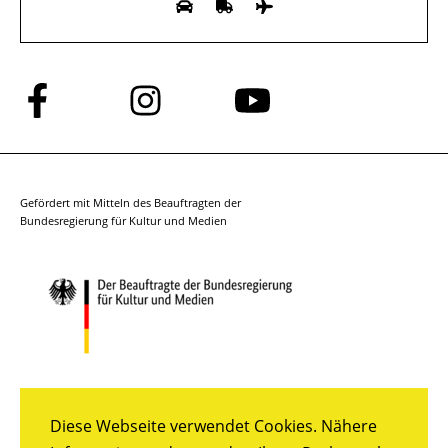
Folge
Folge
Folge
uns
uns
uns
auf
auf
auf
Facebook
Instagram
YouTube
Gefördert mit Mitteln des Beauftragten der
Bundesregierung für Kultur und Medien
Diese Webseite verwendet Cookies. Nähere