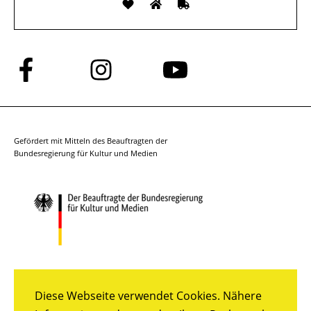
Folge
Folge
Folge
uns
uns
uns
auf
auf
auf
Facebook
Instagram
YouTube
Gefördert mit Mitteln des Beauftragten der
Bundesregierung für Kultur und Medien
Diese Webseite verwendet Cookies. Nähere