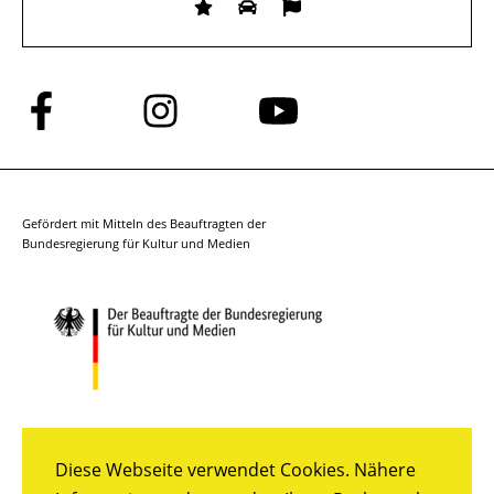
Folge
Folge
Folge
uns
uns
uns
auf
auf
auf
Facebook
Instagram
YouTube
Gefördert mit Mitteln des Beauftragten der
Bundesregierung für Kultur und Medien
Diese Webseite verwendet Cookies. Nähere