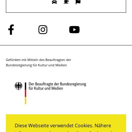
Folge
Folge
Folge
uns
uns
uns
auf
auf
auf
Facebook
Instagram
YouTube
Gefördert mit Mitteln des Beauftragten der
Bundesregierung für Kultur und Medien
Diese Webseite verwendet Cookies. Nähere