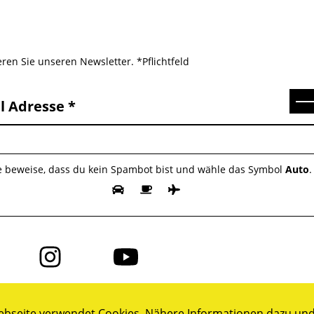
ren Sie unseren Newsletter. *Pflichtfeld
Se
l Adresse
te beweise, dass du kein Spambot bist und wähle das Symbol
Auto
.
Folge
Folge
uns
uns
auf
auf
ok
Instagram
YouTube
bseite verwendet Cookies. Nähere Informationen dazu und 