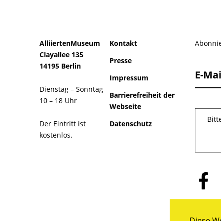
AlliiertenMuseum
Kontakt
Abonnie
Clayallee 135
Presse
14195 Berlin
E-Mai
Impressum
Dienstag – Sonntag
Barrierefreiheit der
10 – 18 Uhr
Webseite
Bit
Der Eintritt ist
Datenschutz
kostenlos.
Folge
uns
auf
Facebo
Diese We