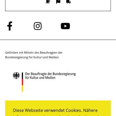
Folge
Folge
Folge
uns
uns
uns
auf
auf
auf
Facebook
Instagram
YouTube
Gefördert mit Mitteln des Beauftragten der
Bundesregierung für Kultur und Medien
Diese Webseite verwendet Cookies. Nähere