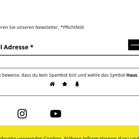
ren Sie unseren Newsletter. *Pflichtfeld
Se
l Adresse
te beweise, dass du kein Spambot bist und wähle das Symbol
Haus
.
Folge
Folge
uns
uns
auf
auf
ok
Instagram
YouTube
bseite verwendet Cookies. Nähere Informationen dazu und 