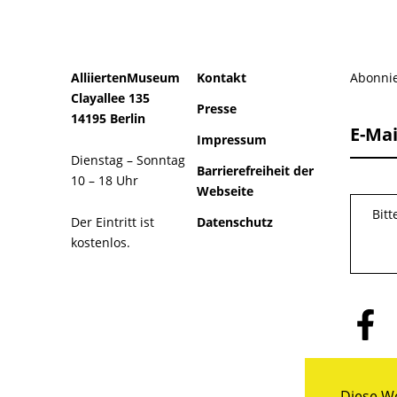
AlliiertenMuseum
Kontakt
Abonnie
Clayallee 135
Presse
14195 Berlin
E-Mai
Impressum
Dienstag – Sonntag
Barrierefreiheit der
10 – 18 Uhr
Webseite
Bit
Der Eintritt ist
Datenschutz
kostenlos.
Folge
uns
auf
Facebo
Diese We