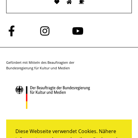
Folge
Folge
Folge
uns
uns
uns
auf
auf
auf
Facebook
Instagram
YouTube
Gefördert mit Mitteln des Beauftragten der
Bundesregierung für Kultur und Medien
Diese Webseite verwendet Cookies. Nähere