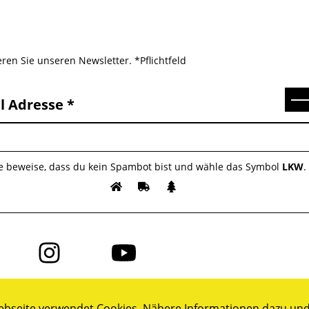
ren Sie unseren Newsletter. *Pflichtfeld
Se
l Adresse
te beweise, dass du kein Spambot bist und wähle das Symbol
LKW
.
Folge
Folge
uns
uns
auf
auf
ok
Instagram
YouTube
bseite verwendet Cookies. Nähere Informationen dazu und 