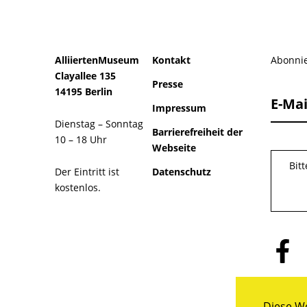
AlliiertenMuseum
Kontakt
Abonnie
Clayallee 135
Presse
14195 Berlin
E-Mai
Impressum
Dienstag – Sonntag
Barrierefreiheit der
10 – 18 Uhr
Webseite
Bit
Der Eintritt ist
Datenschutz
kostenlos.
Folge
uns
auf
Facebo
Diese We