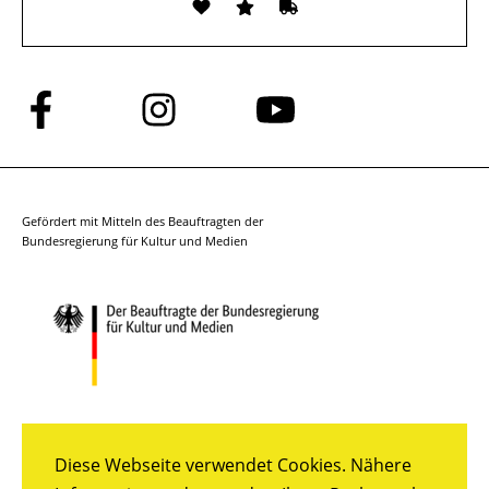
Folge
Folge
Folge
uns
uns
uns
auf
auf
auf
Facebook
Instagram
YouTube
Gefördert mit Mitteln des Beauftragten der
Bundesregierung für Kultur und Medien
Diese Webseite verwendet Cookies. Nähere