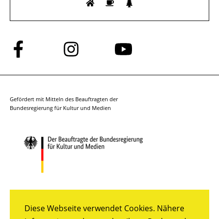
Folge
Folge
Folge
uns
uns
uns
auf
auf
auf
Facebook
Instagram
YouTube
Gefördert mit Mitteln des Beauftragten der
Bundesregierung für Kultur und Medien
Diese Webseite verwendet Cookies. Nähere