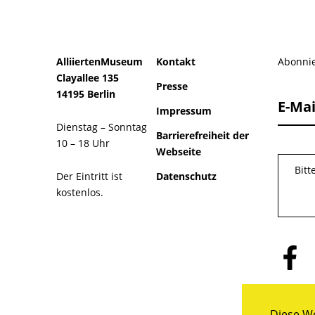
AlliiertenMuseum
Kontakt
Abonnie
Clayallee 135
Presse
14195 Berlin
E-Mai
Impressum
Dienstag – Sonntag
Barrierefreiheit der
10 – 18 Uhr
Webseite
Bitt
Der Eintritt ist
Datenschutz
kostenlos.
Folge
uns
auf
Facebo
Diese We