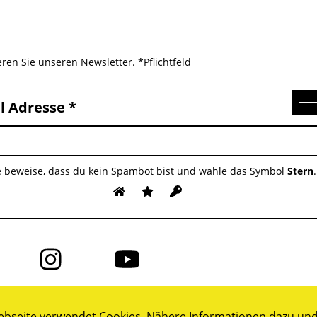
ren Sie unseren Newsletter. *Pflichtfeld
Se
l Adresse
e beweise, dass du kein Spambot bist und wähle das Symbol
Stern
.
Folge
Folge
uns
uns
auf
auf
ok
Instagram
YouTube
bseite verwendet Cookies. Nähere Informationen dazu und 