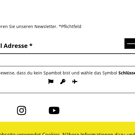
ren Sie unseren Newsletter. *Pflichtfeld
Se
l Adresse
 beweise, dass du kein Spambot bist und wähle das Symbol
Schlüss
Folge
Folge
uns
uns
auf
auf
ok
Instagram
YouTube
bseite verwendet Cookies. Nähere Informationen dazu und 