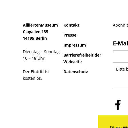
AlliiertenMuseum
Kontakt
Abonnie
Clayallee 135
Presse
14195 Berlin
E-Mai
Impressum
Dienstag – Sonntag
Barrierefreiheit der
10 – 18 Uhr
Webseite
Bitte
Der Eintritt ist
Datenschutz
kostenlos.
Folge
uns
auf
Facebo
Diese We