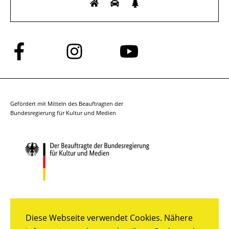
Folge
Folge
Folge
uns
uns
uns
auf
auf
auf
Facebook
Instagram
YouTube
Gefördert mit Mitteln des Beauftragten der
Bundesregierung für Kultur und Medien
Diese Webseite verwendet Cookies. Nähere